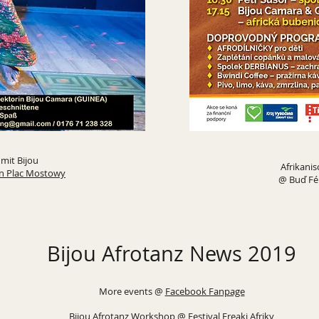
 mit Bijou
Afrikani
n Plac Mostowy
@ Buď Fér
Bijou Afrotanz News 2019
More events @
Facebook Fanpage
Bijou Afrotanz Workshop @ Festival Freaki Afriky