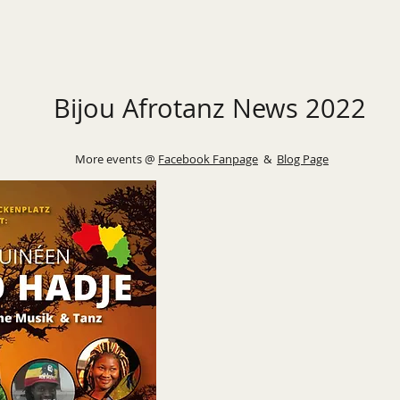
Bijou Afrotanz News 2022
More events @
Facebook Fanpage
&
Blog Page