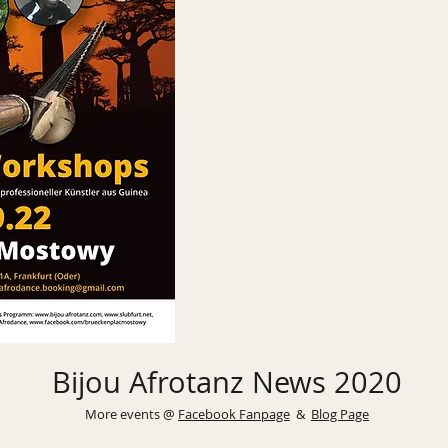
Bijou Afrotanz News 2020
More events @
Facebook Fanpage
&
Blog Page