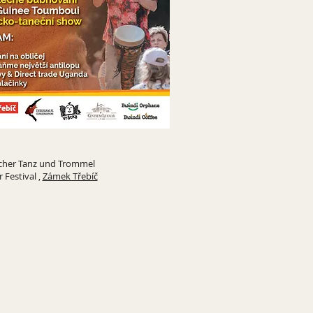
scher Tanz und Trommel
 Festival ,
Zámek Třebíč