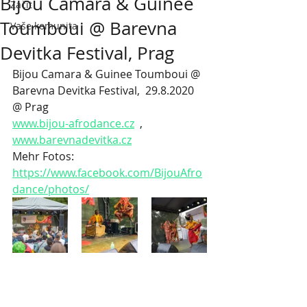
Bijou Camara & Guinee
Začít
Toumboui @ Barevna
Vaše komunita
Devitka Festival, Prag
Bijou Camara & Guinee Toumboui @ 
Barevna Devitka Festival,  29.8.2020 
@ Prag
www.bijou-afrodance.cz
  , 
www.barevnadevitka.cz
Mehr Fotos: 
https://www.facebook.com/BijouAfro
dance/photos/