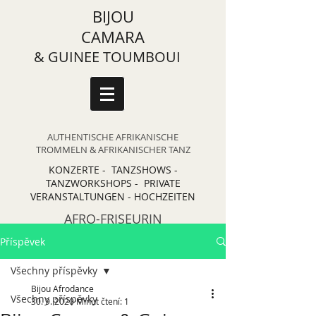
BIJOU
CAMARA
& GUINEE TOUMBOUI
AUTHENTISCHE AFRIKANISCHE
TROMMELN & AFRIKANISCHER TANZ
KONZERTE - TANZSHOWS -
TANZWORKSHOPS - PRIVATE
VERANSTALTUNGEN - HOCHZEITEN
AFRO-FRISEURIN
Příspěvek
Všechny příspěvky
Bijou Afrodance
Všechny příspěvky
30. 9. 2020
Minut čtení: 1