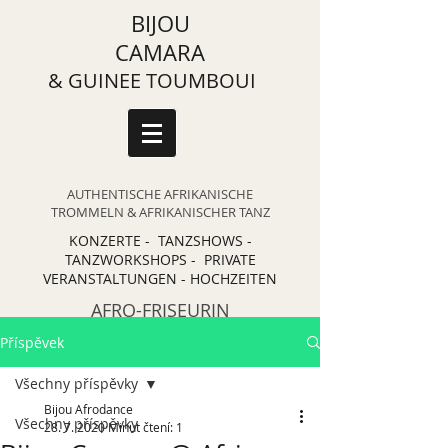
BIJOU
CAMARA
& GUINEE TOUMBOUI
AUTHENTISCHE AFRIKANISCHE
TROMMELN & AFRIKANISCHER TANZ
KONZERTE - TANZSHOWS -
TANZWORKSHOPS - PRIVATE
VERANSTALTUNGEN - HOCHZEITEN
AFRO-FRISEURIN
Příspěvek
Všechny příspěvky
Bijou Afrodance
Všechny příspěvky
28. 7. 2020
Minut čtení: 1