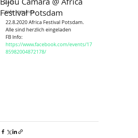
Bijou Camara @ Africa
Začít
Festival Potsdam
Vaše komunita
22.8.2020 Africa Festival Potsdam. 
Alle sind herzlich eingeladen
FB Info: 
https://www.facebook.com/events/17
85982004872178/